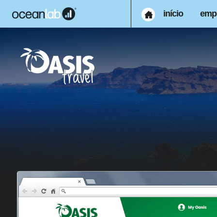
início
emp