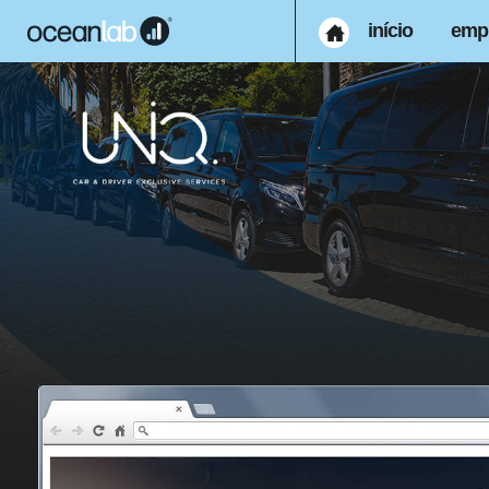
início
emp